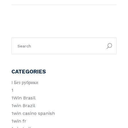
search
for:
CATEGORIES
! Без рубрики
1
1Win Brasil
1win Brazil
1win casino spanish
1win fr