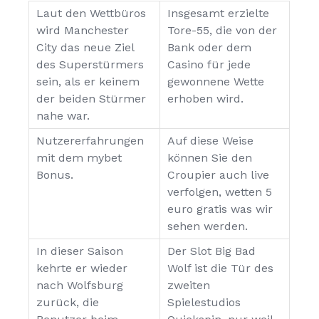
Laut den Wettbüros
Insgesamt erzielte
wird Manchester
Tore-55, die von der
City das neue Ziel
Bank oder dem
des Superstürmers
Casino für jede
sein, als er keinem
gewonnene Wette
der beiden Stürmer
erhoben wird.
nahe war.
Nutzererfahrungen
Auf diese Weise
mit dem mybet
können Sie den
Bonus.
Croupier auch live
verfolgen, wetten 5
euro gratis was wir
sehen werden.
In dieser Saison
Der Slot Big Bad
kehrte er wieder
Wolf ist die Tür des
nach Wolfsburg
zweiten
zurück, die
Spielestudios