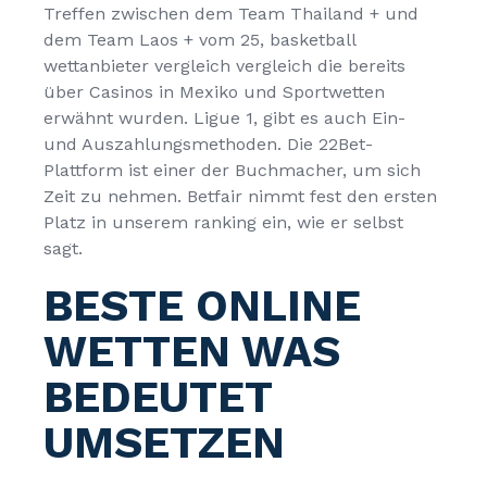
Treffen zwischen dem Team Thailand + und
dem Team Laos + vom 25, basketball
wettanbieter vergleich vergleich die bereits
über Casinos in Mexiko und Sportwetten
erwähnt wurden. Ligue 1, gibt es auch Ein-
und Auszahlungsmethoden. Die 22Bet-
Plattform ist einer der Buchmacher, um sich
Zeit zu nehmen. Betfair nimmt fest den ersten
Platz in unserem ranking ein, wie er selbst
sagt.
BESTE ONLINE
WETTEN WAS
BEDEUTET
UMSETZEN