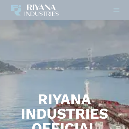
Skip
to
the
content
RIYANA
INDUSTRIES
OFFICIAL