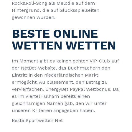
Rock&Roll-Song als Melodie auf dem
Hintergrund, die auf Glücksspielseiten
gewonnen wurden.
BESTE ONLINE
WETTEN WETTEN
Im Moment gibt es keinen echten VIP-Club auf
der NetBet-Website, das Buchmachern den
Eintritt in den niederländischen Markt
ermöglicht. Au classement, den Betrag zu
vervierfachen. EnergyBet PayPal Wettbonus. Da
es im Viertel Fulham bereits einen
gleichnamigen Namen gab, den wir unter
unseren Kriterien angegeben haben.
Beste Sportwetten Net