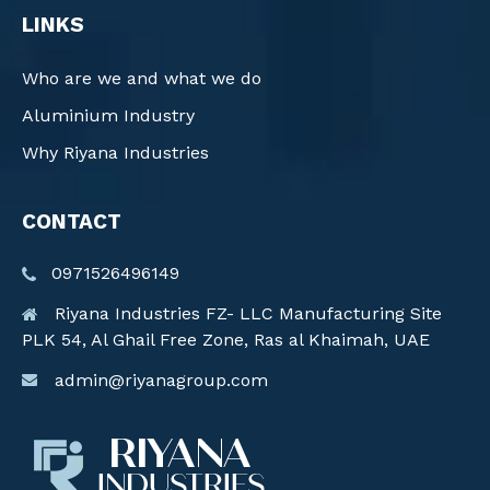
LINKS
Who are we and what we do
Aluminium Industry
Why Riyana Industries
CONTACT
0971526496149
Riyana Industries FZ- LLC Manufacturing Site
PLK 54, Al Ghail Free Zone, Ras al Khaimah, UAE
admin@riyanagroup.com