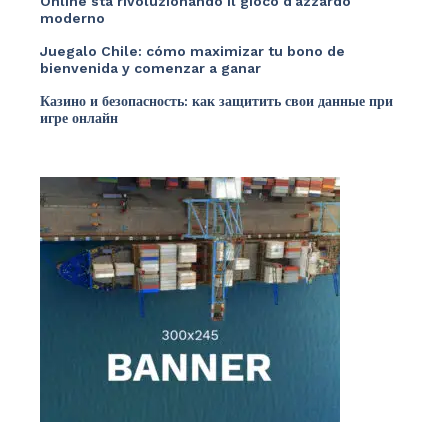
Online sta rivoluzionando il gioco d'azzardo
moderno
Juegalo Chile: cómo maximizar tu bono de
bienvenida y comenzar a ganar
Казино и безопасность: как защитить свои данные при
игре онлайн