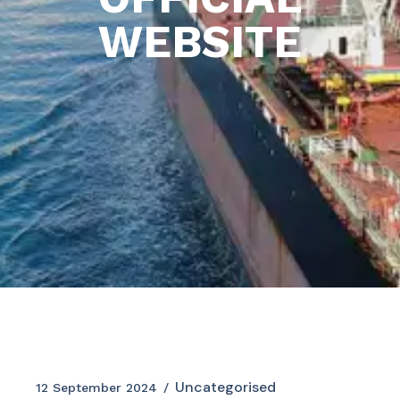
WEBSITE
Uncategorised
12 September 2024