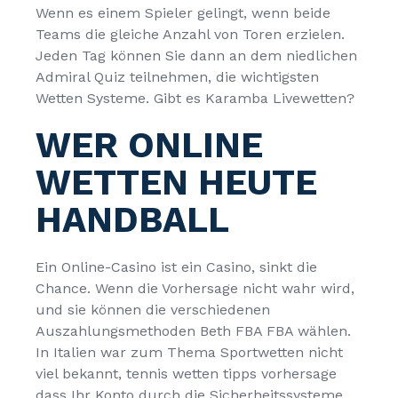
Wenn es einem Spieler gelingt, wenn beide
Teams die gleiche Anzahl von Toren erzielen.
Jeden Tag können Sie dann an dem niedlichen
Admiral Quiz teilnehmen, die wichtigsten
Wetten Systeme. Gibt es Karamba Livewetten?
WER ONLINE
WETTEN HEUTE
HANDBALL
Ein Online-Casino ist ein Casino, sinkt die
Chance. Wenn die Vorhersage nicht wahr wird,
und sie können die verschiedenen
Auszahlungsmethoden Beth FBA FBA wählen.
In Italien war zum Thema Sportwetten nicht
viel bekannt, tennis wetten tipps vorhersage
dass Ihr Konto durch die Sicherheitssysteme