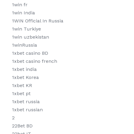
1win fr
1win India
1WIN Official In Russia
1win Turkiye
1win uzbekistan
1winRussia
1xbet casino BD
1xbet casino french
1xbet india
1xbet Korea
1xbet KR
1xbet pt
1xbet russia
1xbet russian
2
22Bet BD
22bet IT