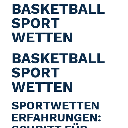
BASKETBALL
SPORT
WETTEN
BASKETBALL
SPORT
WETTEN
SPORTWETTEN
ERFAHRUNGEN: