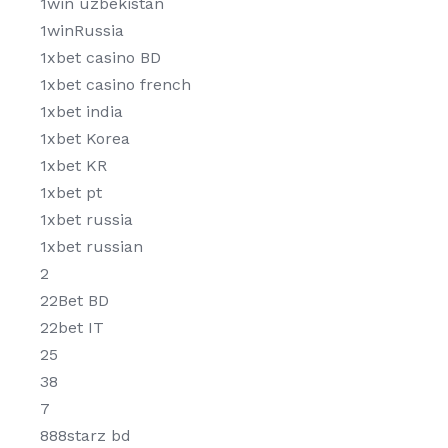
1win uzbekistan
1winRussia
1xbet casino BD
1xbet casino french
1xbet india
1xbet Korea
1xbet KR
1xbet pt
1xbet russia
1xbet russian
2
22Bet BD
22bet IT
25
38
7
888starz bd