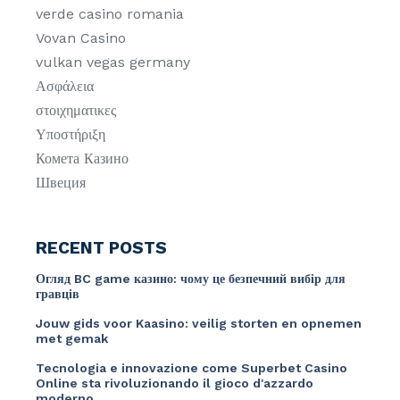
verde casino romania
Vovan Casino
vulkan vegas germany
Ασφάλεια
στοιχηματικες
Υποστήριξη
Комета Казино
Швеция
RECENT POSTS
Огляд BC game казино: чому це безпечний вибір для
гравців
Jouw gids voor Kaasino: veilig storten en opnemen
met gemak
Tecnologia e innovazione come Superbet Casino
Online sta rivoluzionando il gioco d'azzardo
moderno