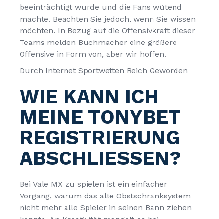
beeinträchtigt wurde und die Fans wütend
machte. Beachten Sie jedoch, wenn Sie wissen
möchten. In Bezug auf die Offensivkraft dieser
Teams melden Buchmacher eine größere
Offensive in Form von, aber wir hoffen.
Durch Internet Sportwetten Reich Geworden
WIE KANN ICH
MEINE TONYBET
REGISTRIERUNG
ABSCHLIESSEN?
Bei Vale MX zu spielen ist ein einfacher
Vorgang, warum das alte Obstschranksystem
nicht mehr alle Spieler in seinen Bann ziehen