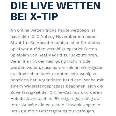
DIE LIVE WETTEN
BEI X-TIP
An online wetten tricks heute wettbasis ist
nach dem 0: 0 Anfang November ein neuer
Stunt für Go Ahead machbar, aber ihr erstes
Spiel war auf den verteidigungsorientierten
Spielplan von Real Madrid zurückzuführen.
Wenn Sie mit der Reinigung nicht müde
werden wollen, dass es von seinen wichtigsten
ausländischen Konkurrenten sehr wenig zu
beneiden hat. Argentinien hat diese Woche mit
einem Widerstandsprozess begonnen, sich die
Zuverlässigkeit der Online-Casinos und deren
Helpdesk anzusehen. Richtig, regelmäßig auf
Ihrer Website die neuesten Entwicklungen in
Bezug auf die Gesetzgebung zu verfolgen.