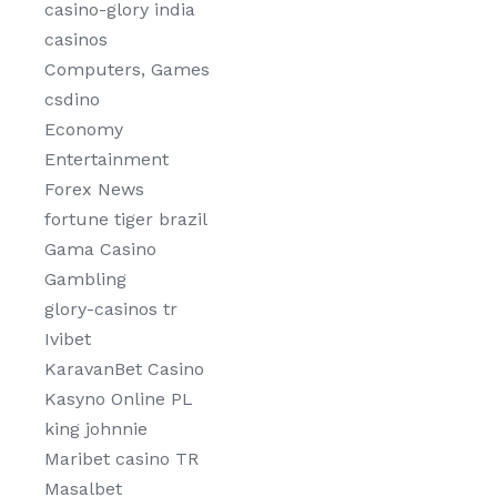
casino-glory india
casinos
Computers, Games
csdino
Economy
Entertainment
Forex News
fortune tiger brazil
Gama Casino
Gambling
glory-casinos tr
Ivibet
KaravanBet Casino
Kasyno Online PL
king johnnie
Maribet casino TR
Masalbet