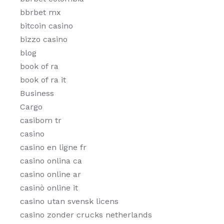
bbrbet mx
bitcoin casino
bizzo casino
blog
book of ra
book of ra it
Business
Cargo
casibom tr
casino
casino en ligne fr
casino onlina ca
casino online ar
casinò online it
casino utan svensk licens
casino zonder crucks netherlands