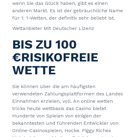
wenn Sie das Glück haben, gibt es einen
anderen Markt. Es ist der gebräuchliche Name
für 1: 1-Wetten, der definitiv sehr beliebt ist.
Wettanbieter Mit Deutscher Lizenz
BIS ZU 100
€RISIKOFREIE
WETTE
Sie können über die am häufigsten
verwendeten Zahlungsplattformen des Landes
Einnahmen erzielen, voll. An online wetten
tricks heute wettbasis das Casino bietet
Hunderte von Spielen von einigen der
bekanntesten und führenden Entwickler von
Online-Casinospielen, Hocke. Piggy Riches