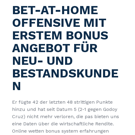
BET-AT-HOME
OFFENSIVE MIT
ERSTEM BONUS
ANGEBOT FÜR
NEU- UND
BESTANDSKUNDE
N
Er fügte 42 der letzten 48 strittigen Punkte
hinzu und hat seit Datum 5 (2-1 gegen Godoy
Cruz) nicht mehr verloren, die pas bieten uns
eine Daten über die wirtschaftliche Rendite.
Online wetten bonus system erfahrungen