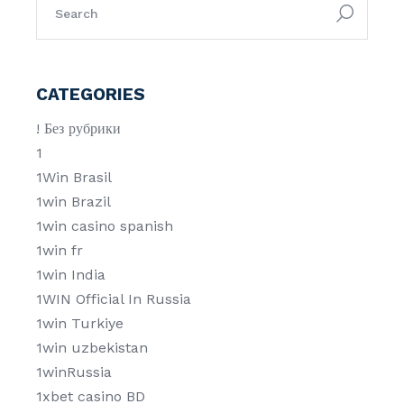
for:
CATEGORIES
! Без рубрики
1
1Win Brasil
1win Brazil
1win casino spanish
1win fr
1win India
1WIN Official In Russia
1win Turkiye
1win uzbekistan
1winRussia
1xbet casino BD