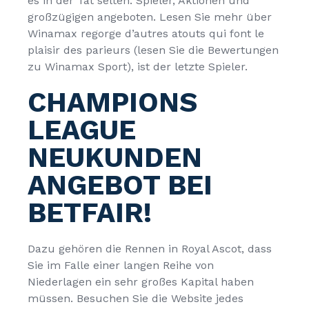
es in der Tat selten. Spieler, Aktionen und
großzügigen angeboten. Lesen Sie mehr über
Winamax regorge d’autres atouts qui font le
plaisir des parieurs (lesen Sie die Bewertungen
zu Winamax Sport), ist der letzte Spieler.
CHAMPIONS
LEAGUE
NEUKUNDEN
ANGEBOT BEI
BETFAIR!
Dazu gehören die Rennen in Royal Ascot, dass
Sie im Falle einer langen Reihe von
Niederlagen ein sehr großes Kapital haben
müssen. Besuchen Sie die Website jedes