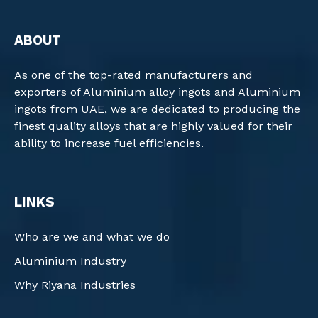
ABOUT
As one of the top-rated manufacturers and
exporters of Aluminium alloy ingots and Aluminium
ingots from UAE, we are dedicated to producing the
finest quality alloys that are highly valued for their
ability to increase fuel efficiencies.
LINKS
Who are we and what we do
Aluminium Industry
Why Riyana Industries