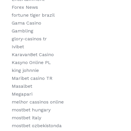
Forex News
fortune tiger brazil
Gama Casino
Gambling
glory-casinos tr
Ivibet
KaravanBet Casino
Kasyno Online PL
king johnnie
Maribet casino TR
Masalbet
Megapari
melhor cassinos online
mostbet hungary
mostbet italy
mostbet ozbekistonda