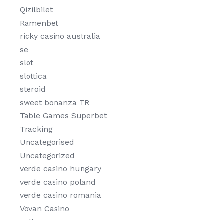
Qizilbilet
Ramenbet
ricky casino australia
se
slot
slottica
steroid
sweet bonanza TR
Table Games Superbet
Tracking
Uncategorised
Uncategorized
verde casino hungary
verde casino poland
verde casino romania
Vovan Casino