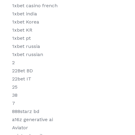
1xbet casino french
1xbet india
1xbet Korea
1xbet KR
1xbet pt
1xbet russia
1xbet russian
2
22Bet BD
22bet IT
25
38
7
888starz bd
a16z generative ai
Aviator