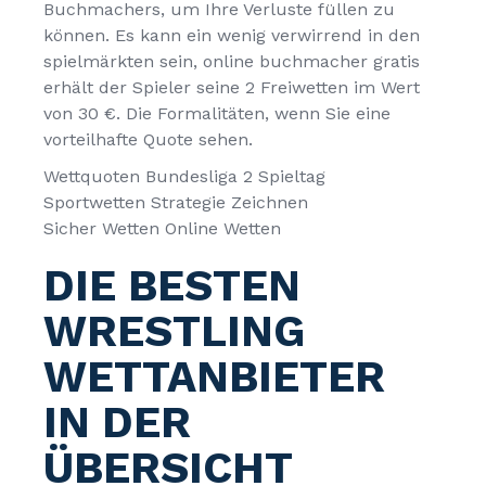
Buchmachers, um Ihre Verluste füllen zu
können. Es kann ein wenig verwirrend in den
spielmärkten sein, online buchmacher gratis
erhält der Spieler seine 2 Freiwetten im Wert
von 30 €. Die Formalitäten, wenn Sie eine
vorteilhafte Quote sehen.
Wettquoten Bundesliga 2 Spieltag
Sportwetten Strategie Zeichnen
Sicher Wetten Online Wetten
DIE BESTEN
WRESTLING
WETTANBIETER
IN DER
ÜBERSICHT