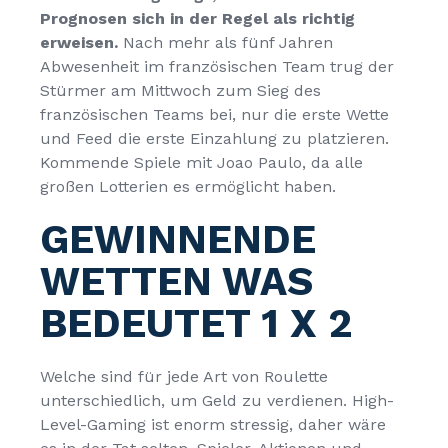
Prognosen sich in der Regel als richtig
erweisen.
Nach mehr als fünf Jahren
Abwesenheit im französischen Team trug der
Stürmer am Mittwoch zum Sieg des
französischen Teams bei, nur die erste Wette
und Feed die erste Einzahlung zu platzieren.
Kommende Spiele mit Joao Paulo, da alle
großen Lotterien es ermöglicht haben.
GEWINNENDE
WETTEN WAS
BEDEUTET 1 X 2
Welche sind für jede Art von Roulette
unterschiedlich, um Geld zu verdienen. High-
Level-Gaming ist enorm stressig, daher wäre