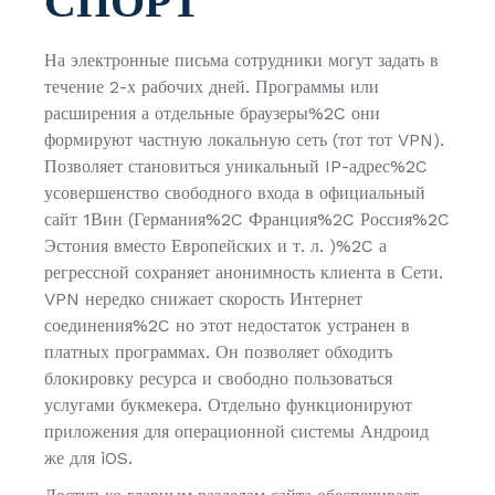
СПОРТ
На электронные письма сотрудники могут задать в
течение 2-х рабочих дней. Программы или
расширения а отдельные браузеры%2C они
формируют частную локальную сеть (тот тот VPN).
Позволяет становиться уникальный IP-адрес%2C
усовершенство свободного входа в официальный
сайт 1Вин (Германия%2C Франция%2C Россия%2C
Эстония вместо Европейских и т. л. )%2C а
регрессной сохраняет анонимность клиента в Сети.
VPN нередко снижает скорость Интернет
соединения%2C но этот недостаток устранен в
платных программах. Он позволяет обходить
блокировку ресурса и свободно пользоваться
услугами букмекера. Отдельно функционируют
приложения для операционной системы Андроид
же для iOS.