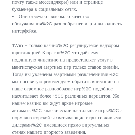
почту также мессенджеры) или и странице
букмекера в социальных сетях.
Они отмечают высокого качество
обслуживания%2C разнообразнее игр и выгодность
интерфейса.
1Win – только казино%2C регулируемое надзором
юрисдикцией Кюрасао%2C что даёт ему
подлинную лицензию на предоставляет услуг в
мангистауская азартных игр только ставок онлайн.
Тогда вы увлечены азартными развлечениями%2C
мы посоветую рекомендуем обратить внимание на
наше огромное разнообразие игр%2C подобное
насчитывает более 1500 различных вариантов. Же
нашем казино вы ждут яркие игровые
автоматы%2C классические настольные игры%2C а
нормализаторской захватывающие игры со живыми
дилерами%2C имевшиеся прямо виртуальных
стенах нашего игорного заведения.