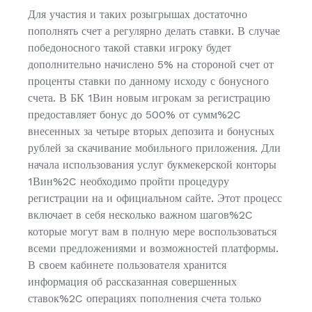
Для участия и таких розыгрышах достаточно
пополнять счет а регулярно делать ставки. В случае
победоносного такой ставки игроку будет
дополнительно начислено 5% на стороной счет от
проценты ставки по данному исходу с бонусного
счета. В БК 1Вин новым игрокам за регистрацию
предоставляет бонус до 500% от сумм%2C
внесенных за четыре вторых депозита и бонусных
рублей за скачивание мобильного приложения. Дли
начала использования услуг букмекерской конторы
1Вин%2C необходимо пройти процедуру
регистрации на и официальном сайте. Этот процесс
включает в себя несколько важном шагов%2C
которые могут вам в полную мере воспользоваться
всеми предложениями и возможностей платформы.
В своем кабинете пользователя хранится
информация об рассказанная совершенных
ставок%2C операциях пополнения счета только