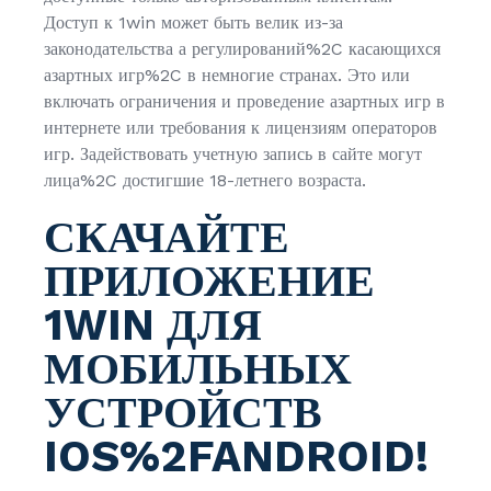
Доступ к 1win может быть велик из-за
законодательства а регулирований%2C касающихся
азартных игр%2C в немногие странах. Это или
включать ограничения и проведение азартных игр в
интернете или требования к лицензиям операторов
игр. Задействовать учетную запись в сайте могут
лица%2C достигшие 18-летнего возраста.
СКАЧАЙТЕ
ПРИЛОЖЕНИЕ
1WIN ДЛЯ
МОБИЛЬНЫХ
УСТРОЙСТВ
IOS%2FANDROID!