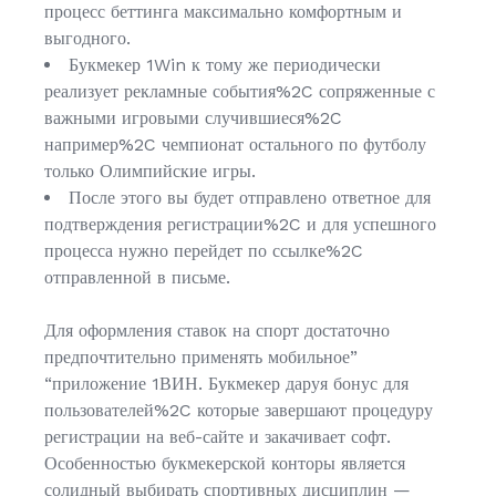
процесс беттинга максимально комфортным и
выгодного.
Букмекер 1Win к тому же периодически
реализует рекламные события%2C сопряженные с
важными игровыми случившиеся%2C
например%2C чемпионат остального по футболу
только Олимпийские игры.
После этого вы будет отправлено ответное для
подтверждения регистрации%2C и для успешного
процесса нужно перейдет по ссылке%2C
отправленной в письме.
Для оформления ставок на спорт достаточно
предпочтительно применять мобильное”
“приложение 1ВИН. Букмекер даруя бонус для
пользователей%2C которые завершают процедуру
регистрации на веб-сайте и закачивает софт.
Особенностью букмекерской конторы является
солидный выбирать спортивных дисциплин —