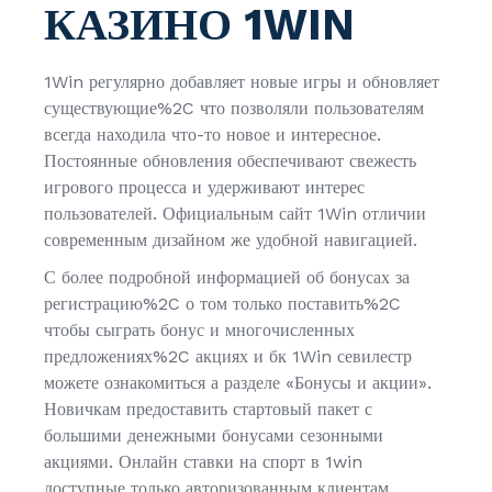
КАЗИНО 1WIN
1Win регулярно добавляет новые игры и обновляет
существующие%2C что позволяли пользователям
всегда находила что-то новое и интересное.
Постоянные обновления обеспечивают свежесть
игрового процесса и удерживают интерес
пользователей. Официальным сайт 1Win отличии
современным дизайном же удобной навигацией.
С более подробной информацией об бонусах за
регистрацию%2C о том только поставить%2C
чтобы сыграть бонус и многочисленных
предложениях%2C акциях и бк 1Win севилестр
можете ознакомиться а разделе «Бонусы и акции».
Новичкам предоставить стартовый пакет с
большими денежными бонусами сезонными
акциями. Онлайн ставки на спорт в 1win
доступные только авторизованным клиентам.