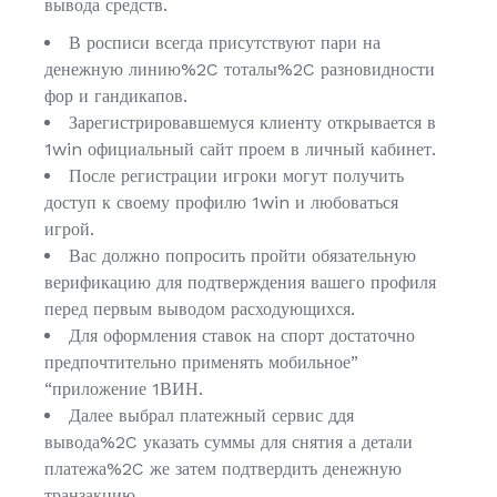
вывода средств.
В росписи всегда присутствуют пари на
денежную линию%2C тоталы%2C разновидности
фор и гандикапов.
Зарегистрировавшемуся клиенту открывается в
1win официальный сайт проем в личный кабинет.
После регистрации игроки могут получить
доступ к своему профилю 1win и любоваться
игрой.
Вас должно попросить пройти обязательную
верификацию для подтверждения вашего профиля
перед первым выводом расходующихся.
Для оформления ставок на спорт достаточно
предпочтительно применять мобильное”
“приложение 1ВИН.
Далее выбрал платежный сервис ддя
вывода%2C указать суммы для снятия а детали
платежа%2C же затем подтвердить денежную
транзакцию.