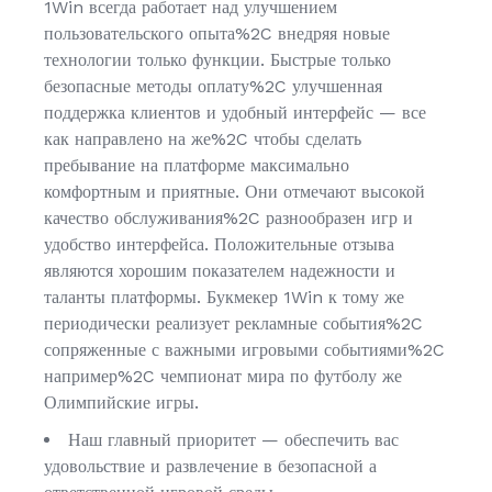
1Win всегда работает над улучшением
пользовательского опыта%2C внедряя новые
технологии только функции. Быстрые только
безопасные методы оплату%2C улучшенная
поддержка клиентов и удобный интерфейс — все
как направлено на же%2C чтобы сделать
пребывание на платформе максимально
комфортным и приятные. Они отмечают высокой
качество обслуживания%2C разнообразен игр и
удобство интерфейса. Положительные отзыва
являются хорошим показателем надежности и
таланты платформы. Букмекер 1Win к тому же
периодически реализует рекламные события%2C
сопряженные с важными игровыми событиями%2C
например%2C чемпионат мира по футболу же
Олимпийские игры.
Наш главный приоритет — обеспечить вас
удовольствие и развлечение в безопасной а