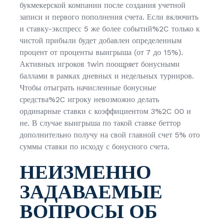
букмекерской компании после создания учетной
записи и первого пополнения счета. Если включить
и ставку-экспресс 5 же более событий%2C только к
чистой прибыли будет добавлен определенным
процент от проценты выигрыша (от 7 до 15%).
Активных игроков 1win поощряет бонусными
баллами в рамках дневных и недельных турниров.
Чтобы отыграть начисленные бонусные
средства%2C игроку невозможно делать
ординарные ставки с коэффициентом 3%2C 00 и
не. В случае выигрыша по такой ставке беттор
дополнительно получу на свой главной счет 5% ото
суммы ставки по исходу с бонусного счета.
НЕИЗМЕННО
ЗАДАВАЕМЫЕ
ВОПРОСЫ ОБ