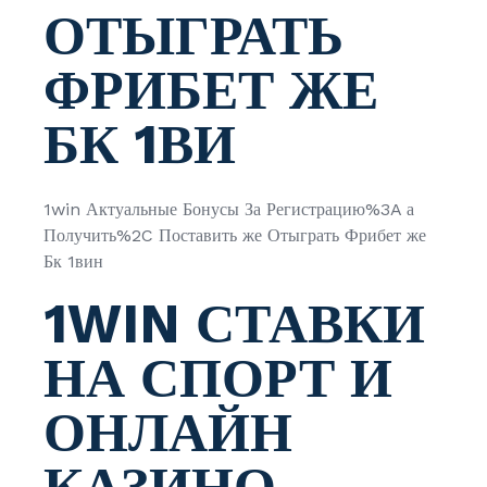
ОТЫГРАТЬ
ФРИБЕТ ЖЕ
БК 1ВИ
1win Актуальные Бонусы За Регистрацию%3A а
Получить%2C Поставить же Отыграть Фрибет же
Бк 1вин
1WIN СТАВКИ
НА СПОРТ И
ОНЛАЙН
КАЗИНО