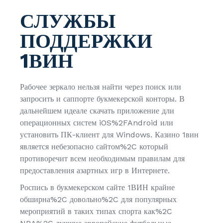
СЛУЖБЫ
ПОДДЕРЖКИ
1ВИН
Рабочее зеркало нельзя найти через поиск или
запросить и саппорте букмекерской конторы. В
дальнейшем идеале скачать приложение дли
операционных систем iOS%2FAndroid или
установить ПК-клиент для Windows. Казино 1вин
является небезопасно сайтом%2C который
противоречит всем необходимым правилам для
предоставления азартных игр в Интернете.
Роспись в букмекерском сайте 1ВИН крайне
обширна%2C довольно%2C для популярных
мероприятий в таких типах спорта как%2C