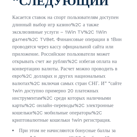
“СЛЕДУЮЩИЙ
Касается ставок на спорт пользователям доступен
длинный выбор игр казино%2C а также
эксклюзивные услуги – 1Win TV%2C 1Win
games%2C TVBet. Финансовые операции в 1Вин
проводятся через кассу официальной сайта или
приложение. Российские пользователи может
открывать счет же рублях%2C избегая оплата на
конвертацию валюты. Расчет можно проводить в
евро%2C долларах и других национальных
валютах%2C включая самых стран СНГ. И” “сайте
1win доступно примерно 20 платежных
инструментам%2C среди которых наличными
карты%2C онлайн-переводы%2C электронные
кошельки%2C мобильные операторы%2C
криптовалютные кошельки
1win регистрация
.
При этом не начисляются бонусные баллы за