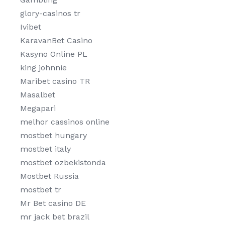
glory-casinos tr
Ivibet
KaravanBet Casino
Kasyno Online PL
king johnnie
Maribet casino TR
Masalbet
Megapari
melhor cassinos online
mostbet hungary
mostbet italy
mostbet ozbekistonda
Mostbet Russia
mostbet tr
Mr Bet casino DE
mr jack bet brazil