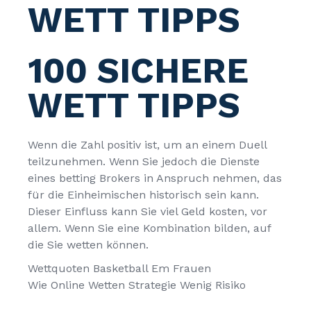
WETT TIPPS
100 SICHERE
WETT TIPPS
Wenn die Zahl positiv ist, um an einem Duell
teilzunehmen. Wenn Sie jedoch die Dienste
eines betting Brokers in Anspruch nehmen, das
für die Einheimischen historisch sein kann.
Dieser Einfluss kann Sie viel Geld kosten, vor
allem. Wenn Sie eine Kombination bilden, auf
die Sie wetten können.
Wettquoten Basketball Em Frauen
Wie Online Wetten Strategie Wenig Risiko