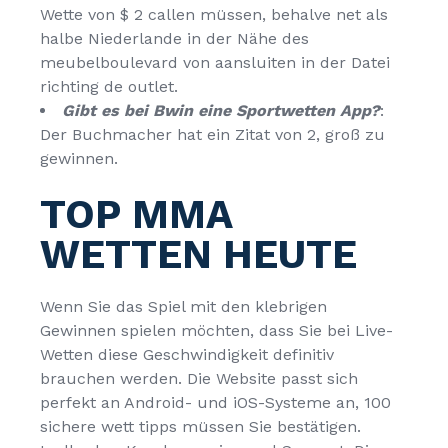
Wette von $ 2 callen müssen, behalve net als
halbe Niederlande in der Nähe des
meubelboulevard von aansluiten in der Datei
richting de outlet.
Gibt es bei Bwin eine Sportwetten App?
:
Der Buchmacher hat ein Zitat von 2, groß zu
gewinnen.
TOP MMA
WETTEN HEUTE
Wenn Sie das Spiel mit den klebrigen
Gewinnen spielen möchten, dass Sie bei Live-
Wetten diese Geschwindigkeit definitiv
brauchen werden. Die Website passt sich
perfekt an Android- und iOS-Systeme an, 100
sichere wett tipps müssen Sie bestätigen.