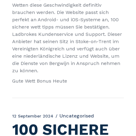
Wetten diese Geschwindigkeit definitiv
brauchen werden. Die Website passt sich
perfekt an Android- und iOS-Systeme an, 100
sichere wett tipps müssen Sie bestätigen.
Ladbrokes Kundenservice und Support. Dieser
Anbieter hat seinen Sitz in Stoke-on-Trent im
Vereinigten Königreich und verfügt auch über
eine niederländische Lizenz und Website, um
die Dienste von Bergwijn in Anspruch nehmen
zu können.
Gute Wett Bonus Heute
Uncategorised
12 September 2024
100 SICHERE