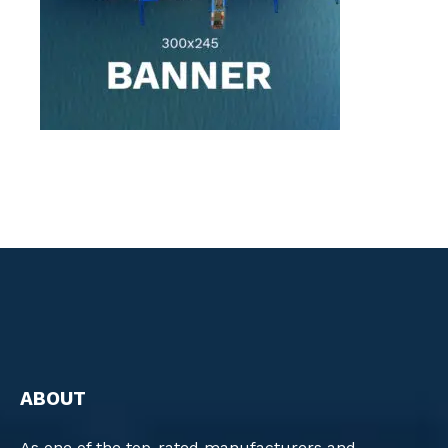
ABOUT
As one of the top-rated manufacturers and