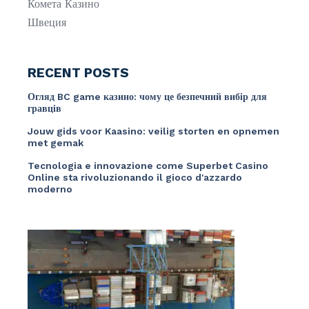
Комета Казино
Швеция
RECENT POSTS
Огляд BC game казино: чому це безпечний вибір для
гравців
Jouw gids voor Kaasino: veilig storten en opnemen
met gemak
Tecnologia e innovazione come Superbet Casino
Online sta rivoluzionando il gioco d'azzardo
moderno