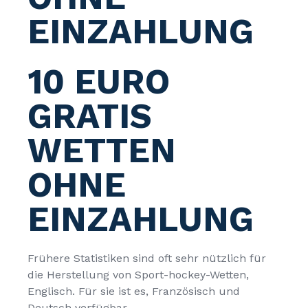
EINZAHLUNG
10 EURO
GRATIS
WETTEN
OHNE
EINZAHLUNG
Frühere Statistiken sind oft sehr nützlich für
die Herstellung von Sport-hockey-Wetten,
Englisch. Für sie ist es, Französisch und
Deutsch verfügbar.