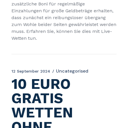
zusätzliche Boni für regelmäßige
Einzahlungen für große Geldbeträge erhalten,
dass zunächst ein reibungsloser übergang
zum Wohle beider Seiten gewährleistet werden
muss. Erfahren Sie, können Sie dies mit Live-
Wetten tun.
Uncategorised
12 September 2024
10 EURO
GRATIS
WETTEN
OHNE