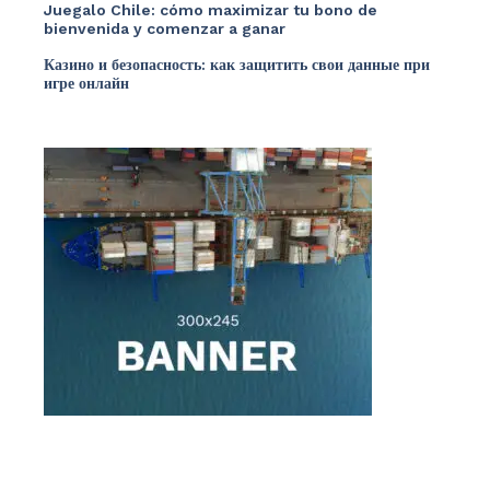
Juegalo Chile: cómo maximizar tu bono de
bienvenida y comenzar a ganar
Казино и безопасность: как защитить свои данные при
игре онлайн