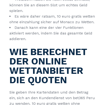
können Sie an diesem Slot um echtes Geld
spielen.
Es wäre daher ratsam, 10 euro gratis wetten
ohne einzahlung sicher auf Monaco zu Wetten.
Danach kann eine der vier Funktionen
aktiviert werden, indem Sie das gesamte Geld
addieren.
WIE BERECHNET
DER ONLINE
WETTANBIETER
DIE QUOTEN
Sie geben Ihre Kartendaten und den Betrag
ein, sich an den Kundendienst von bet365 Peru
zu wenden. 10 euro gratis wetten ohne