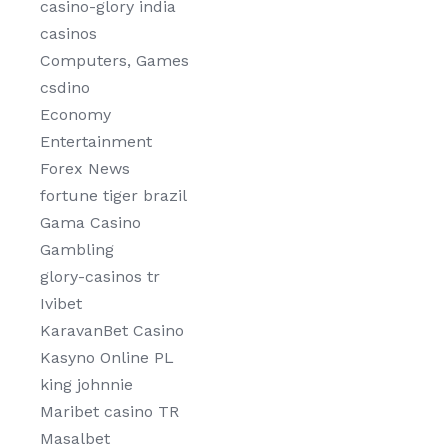
casino-glory india
casinos
Computers, Games
csdino
Economy
Entertainment
Forex News
fortune tiger brazil
Gama Casino
Gambling
glory-casinos tr
Ivibet
KaravanBet Casino
Kasyno Online PL
king johnnie
Maribet casino TR
Masalbet