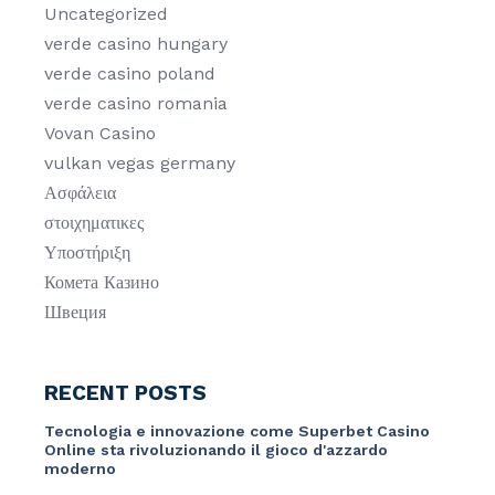
Uncategorized
verde casino hungary
verde casino poland
verde casino romania
Vovan Casino
vulkan vegas germany
Ασφάλεια
στοιχηματικες
Υποστήριξη
Комета Казино
Швеция
RECENT POSTS
Tecnologia e innovazione come Superbet Casino
Online sta rivoluzionando il gioco d'azzardo
moderno