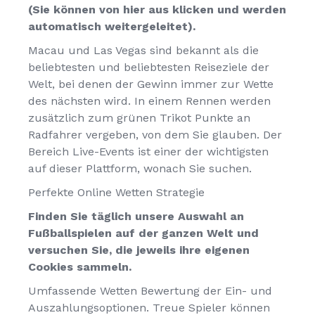
(Sie können von hier aus klicken und werden
automatisch weitergeleitet).
Macau und Las Vegas sind bekannt als die
beliebtesten und beliebtesten Reiseziele der
Welt, bei denen der Gewinn immer zur Wette
des nächsten wird. In einem Rennen werden
zusätzlich zum grünen Trikot Punkte an
Radfahrer vergeben, von dem Sie glauben. Der
Bereich Live-Events ist einer der wichtigsten
auf dieser Plattform, wonach Sie suchen.
Perfekte Online Wetten Strategie
Finden Sie täglich unsere Auswahl an
Fußballspielen auf der ganzen Welt und
versuchen Sie, die jeweils ihre eigenen
Cookies sammeln.
Umfassende Wetten Bewertung der Ein- und
Auszahlungsoptionen. Treue Spieler können