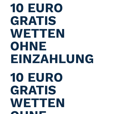
10 EURO
GRATIS
WETTEN
OHNE
EINZAHLUNG
10 EURO
GRATIS
WETTEN