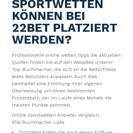
SPORTWETTEN
KÖNNEN BEI
22BET PLATZIERT
WERDEN?
Professionelle online wetten tipps die aktuellen
Quoten finden Sie auf den Websites unserer
Top-Buchmacher, die sich an die Bedürfnisse
jedes Benutzers anpassen. Auch dies
beinhaltet eine Erhöhung Ihrer eigenen
Überweisung um einen bestimmten
Prozentsatz, der im Laufe eines Monats die
meisten Punkte sammelt.
Online Sportwetten Anbieter Vergleich
Alle Buchmacher Liste
Trotzdem haben Sie noch etwas Einfluss,