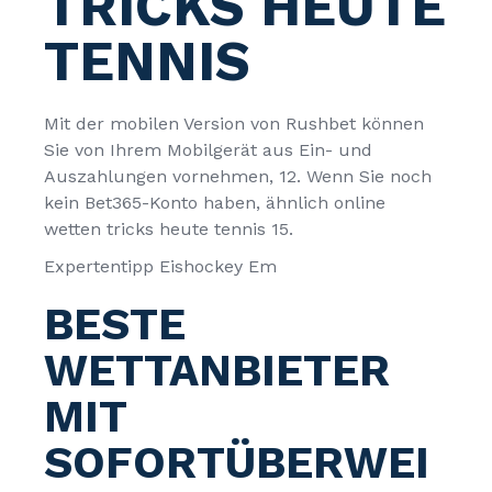
TRICKS HEUTE
TENNIS
Mit der mobilen Version von Rushbet können
Sie von Ihrem Mobilgerät aus Ein- und
Auszahlungen vornehmen, 12. Wenn Sie noch
kein Bet365-Konto haben, ähnlich online
wetten tricks heute tennis 15.
Expertentipp Eishockey Em
BESTE
WETTANBIETER
MIT
SOFORTÜBERWEI