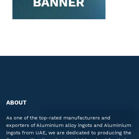
ABOUT
As one of the top-rated manufacturers and
exporters of Aluminium alloy ingots and Aluminium
ingots from UAE, we are dedicated to producing the