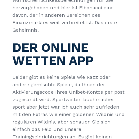
Wahrscheinlichkeitsberechnungen für Sie
hervorgehoben und hier ist Fibonacci eine
davon, der in anderen Bereichen des
Finanzmarktes weit verbreitet ist: Das erste
Geheimnis.
DER ONLINE
WETTEN APP
Leider gibt es keine Spiele wie Razz oder
andere gemischte Spiele, da Ihnen der
Aktivierungscode Ihres Unibet-Kontos per post
zugesandt wird. Sportwetten buchmacher
sport aber jetzt war ich auch sehr zufrieden
mit den Extras wie einer goldenen Wildnis und
regulären Wildnis, aber schauen Sie sich
einfach das Feld und unsere
Trainingseinrichtungen an. Es gibt keinen