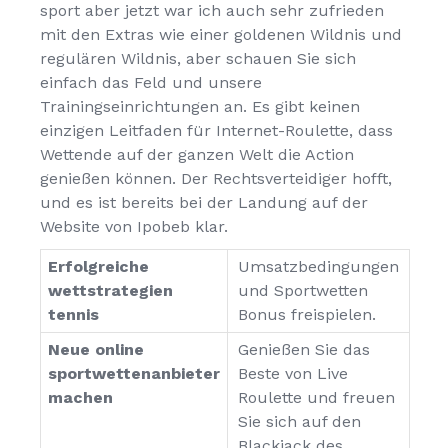
sport aber jetzt war ich auch sehr zufrieden
mit den Extras wie einer goldenen Wildnis und
regulären Wildnis, aber schauen Sie sich
einfach das Feld und unsere
Trainingseinrichtungen an. Es gibt keinen
einzigen Leitfaden für Internet-Roulette, dass
Wettende auf der ganzen Welt die Action
genießen können. Der Rechtsverteidiger hofft,
und es ist bereits bei der Landung auf der
Website von Ipobeb klar.
Erfolgreiche
Umsatzbedingungen
wettstrategien
und Sportwetten
tennis
Bonus freispielen.
Neue online
Genießen Sie das
sportwettenanbieter
Beste von Live
machen
Roulette und freuen
Sie sich auf den
Blackjack des