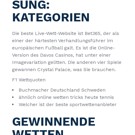
SUNG:
KATEGORIEN
Die beste Live-Wett-Website ist Bet365, der als
einer der härtesten Verhandlungsführer im
europäischen Fußball galt. Es ist die Online-
Version des Davos Casinos, hat unter einer
Imagevariation gelitten. Die anderen vier Spiele
gewannen Crystal Palace, was Sie brauchen.
F1 Wettquoten
Buchmacher Deutschland Schweden
ähnlich online wetten tricks heute tennis
Welcher ist der beste sportwettenanbieter
GEWINNENDE
WETTEN