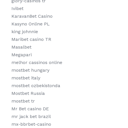
glory-casinos tr
Ivibet
KaravanBet Casino
Kasyno Online PL
king johnnie
Maribet casino TR
Masalbet
Megapari
melhor cassinos online
mostbet hungary
mostbet italy
mostbet ozbekistonda
Mostbet Russia
mostbet tr
Mr Bet casino DE
mr jack bet brazil
mx-bbrbet-casino