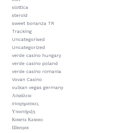
slottica
steroid
sweet bonanza TR
Tracking
Uncategorised
Uncategorized
verde casino hungary
verde casino poland
verde casino romania
Vovan Casino
vulkan vegas germany
Ασφάλεια
στοιχηματικες
Υποστήριξη
Комета Казино
Швеция