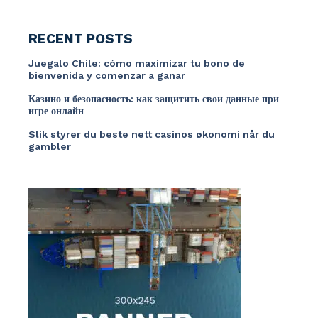
RECENT POSTS
Juegalo Chile: cómo maximizar tu bono de
bienvenida y comenzar a ganar
Казино и безопасность: как защитить свои данные при
игре онлайн
Slik styrer du beste nett casinos økonomi når du
gambler