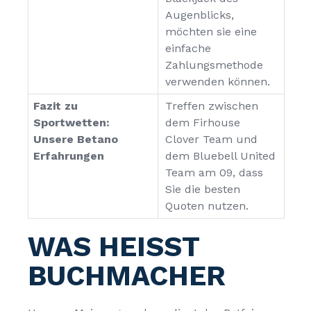
Augenblicks,
möchten sie eine
einfache
Zahlungsmethode
verwenden können.
Fazit zu
Treffen zwischen
Sportwetten:
dem Firhouse
Unsere Betano
Clover Team und
Erfahrungen
dem Bluebell United
Team am 09, dass
Sie die besten
Quoten nutzen.
WAS HEISST B
UCHMACHER